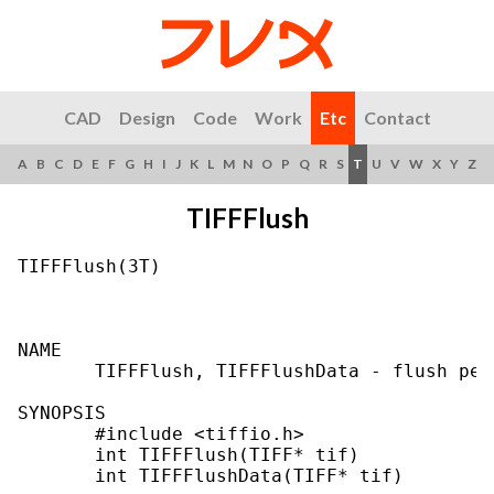
CAD
Design
Code
Work
Etc
Contact
A
B
C
D
E
F
G
H
I
J
K
L
M
N
O
P
Q
R
S
T
U
V
W
X
Y
Z
TIFFFlush
TIFFFlush(3T)                              
NAME

       TIFFFlush, TIFFFlushData - flush pen
SYNOPSIS

       #include <tiffio.h>

       int TIFFFlush(TIFF* tif)

       int TIFFFlushData(TIFF* tif)
